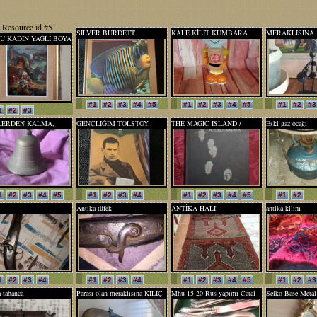
Resource id #5
SILVER BURDETT
KALE KİLİT KUMBARA
MERAKLISINA
Ü KADIN YAĞLI BOYA
BIOLOGY - PETER
ÇOK NADİR VINTAGE
ENDÜSTRİYEL
ALI..
ALEXANDE..
KOLEKSİYON DEKORATİF.
BİBLO SOKAK S
#1
#2
#3
#4
#5
#1
#2
#3
#4
#5
#1
#2
#3
1
#2
#3
LERDEN KALMA,
GENÇLİĞİM TOLSTOY..
THE MAGIC ISLAND /
Eski gaz ocağı
KSİYONLUK
SIHIRLI ADA
RLUK SARI DÖKÜM
1
#2
#3
#4
#5
#1
#2
#3
#4
#1
#2
#3
#4
#5
#1
#2
Antika tüfek
ANTİKA HALI
antika kilim
1
#2
#3
#4
#1
#2
#3
#4
#1
#2
#3
#4
#5
#1
#2
#3
 tabanca
Parası olan meraklısına KILIÇ
Mhu 15-20 Rus yapımı Catal
Seiko Base Metal 
& KAMA
Bıçak Kasik
Steel Back