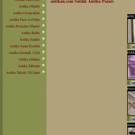
antikan.com Satılık Antika Pazarı
Antika Objeler
Antika Oyuncaklar
KÖYL
Antika Para ve Pullar
- İMZ
Antika Porselen Objeler
Antika Rahle
Antika Saatler
Antika Sanat Eserleri
#
Antika Seramik / Çini
ESKİ
KOLE
Antika Silahlar
DEKO
ÇAN
Antika Tablolar
Antika Tekstil / El İşleri
#
Piştov
#
Antika