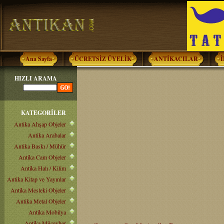
Ana Sayfa
ÜCRETSİZ ÜYELİK
ANTİKACILAR
HIZLI ARAMA
KATEGORİLER
Antika Ahşap Objeler
Antika Arabalar
Antika Baskı / Mühür
Antika Cam Objeler
Antika Halı / Kilim
Antika Kitap ve Yayınlar
Antika Mesleki Objeler
Antika Metal Objeler
Antika Mobilya
Antika Mücevher