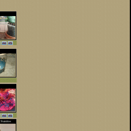
 METAL
ANATCISI..
#4
#5
#4
#5
Stainless